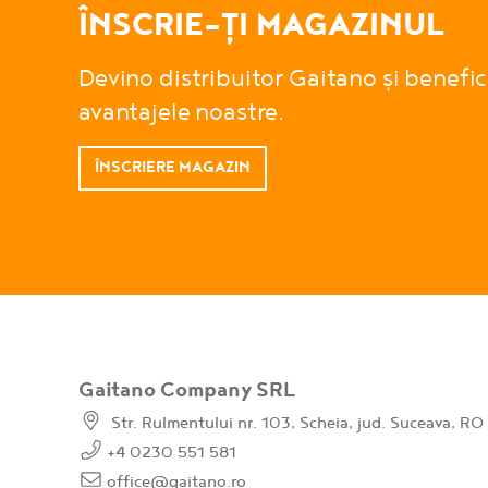
ÎNSCRIE-ȚI MAGAZINUL
Devino distribuitor Gaitano și benefi
avantajele noastre.
ÎNSCRIERE MAGAZIN
Gaitano Company SRL
Str. Rulmentului nr. 103, Scheia, jud. Suceava, RO
+4 0230 551 581
office@gaitano.ro