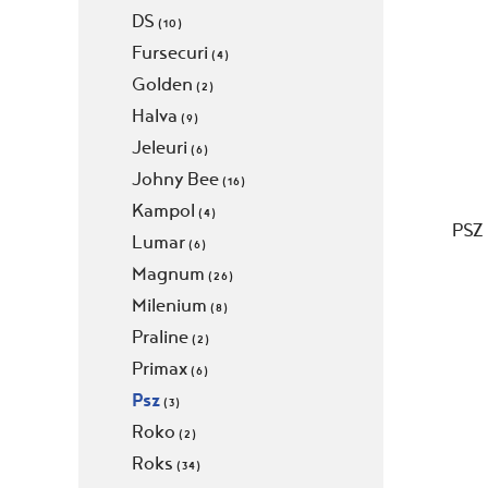
DS
(10)
Fursecuri
(4)
Golden
(2)
Halva
(9)
Jeleuri
(6)
Johny Bee
(16)
Kampol
(4)
PSZ
Lumar
(6)
Magnum
(26)
Milenium
(8)
Praline
(2)
Primax
(6)
Psz
(3)
Roko
(2)
Roks
(34)