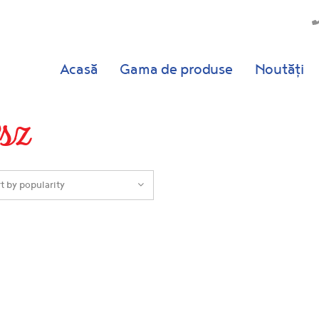
Acasă
Gama de produse
Noutăți
sz
t by popularity