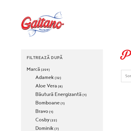
P
FILTREAZĂ DUPĂ
Marcă
(259)
Sor
Adamek
(32)
Aloe Vera
(8)
Băutură Energizantă
(1)
Bomboane
(1)
Bravo
(1)
Cosby
(22)
Dominik
(7)