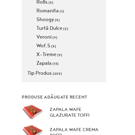
Rolls
(5)
Romanita
(1)
Shoogy
(5)
Turtă Dulce
(2)
Veroni
(9)
Wof.S
(5)
X-Treme
(9)
Zapala
(13)
Tip Produs
(259)
PRODUSE ADĂUGATE RECENT
ZAPALA WAFE
GLAZURATE TOFFI
ZAPALA WAFE CREMA