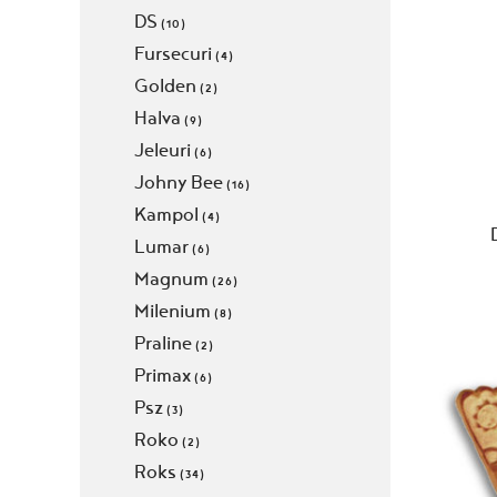
DS
(10)
Fursecuri
(4)
Golden
(2)
Halva
(9)
Jeleuri
(6)
Johny Bee
(16)
Kampol
(4)
Lumar
(6)
Magnum
(26)
Milenium
(8)
Praline
(2)
Primax
(6)
Psz
(3)
Roko
(2)
Roks
(34)