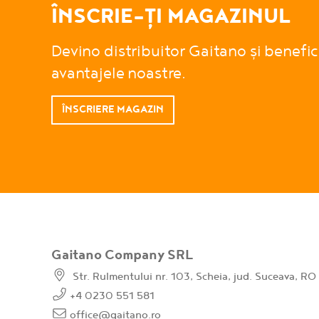
ÎNSCRIE-ȚI MAGAZINUL
Devino distribuitor Gaitano și benefi
avantajele noastre.
ÎNSCRIERE MAGAZIN
Gaitano Company SRL
Str. Rulmentului nr. 103, Scheia, jud. Suceava, RO
+4 0230 551 581
office@gaitano.ro