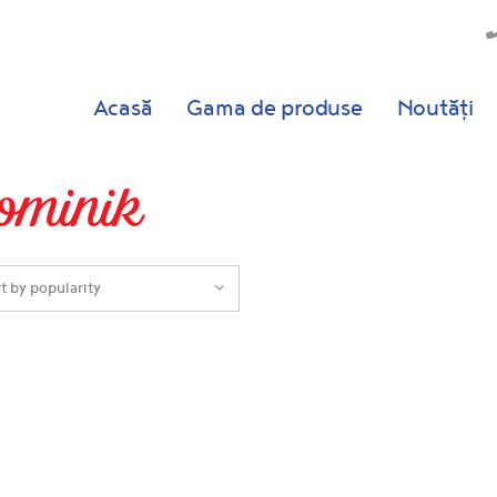
Acasă
Gama de produse
Noutăți
ominik
t by popularity