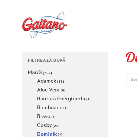
D
FILTREAZĂ DUPĂ
Marcă
(259)
Sor
Adamek
(32)
Aloe Vera
(8)
Băutură Energizantă
(1)
Bomboane
(1)
Bravo
(1)
Cosby
(22)
Dominik
(7)