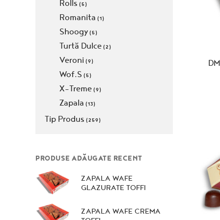
Rolls
(5)
Romanita
(1)
Shoogy
(5)
Turtă Dulce
(2)
Veroni
DM
(9)
Wof.S
(5)
X-Treme
(9)
Zapala
(13)
Tip Produs
(259)
PRODUSE ADĂUGATE RECENT
ZAPALA WAFE
GLAZURATE TOFFI
ZAPALA WAFE CREMA